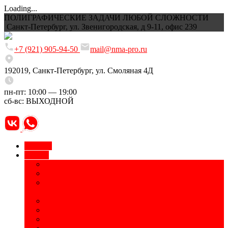
Loading...
ПОЛИГРАФИЧЕСКИЕ ЗАДАЧИ ЛЮБОЙ СЛОЖНОСТИ
Санкт-Петербург, ул. Звенигородская, д 9-11, офис 239
+7 (921) 905-94-50
mail@nma-pro.ru
192019, Санкт-Петербург, ул. Смоляная 4Д
пн-пт: 10:00 — 19:00
сб-вс: ВЫХОДНОЙ
Главная
Услуги
Временные татуировки
УФ-печать
Маркировка оборудования, электронных
компонентов
Приборные панели и шильды
Изготовление табличек, информационных стендов
Печать на бутылках, термосах