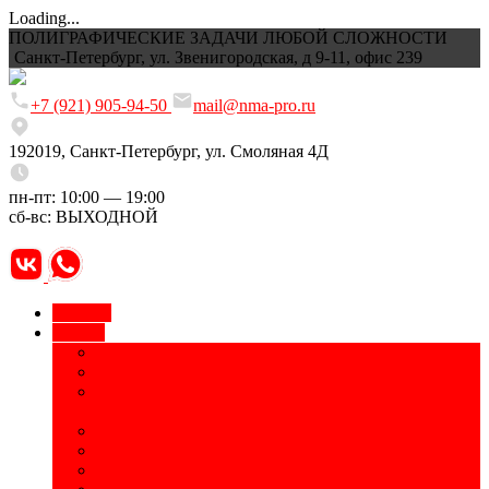
Loading...
ПОЛИГРАФИЧЕСКИЕ ЗАДАЧИ ЛЮБОЙ СЛОЖНОСТИ
Санкт-Петербург, ул. Звенигородская, д 9-11, офис 239
+7 (921) 905-94-50
mail@nma-pro.ru
192019, Санкт-Петербург, ул. Смоляная 4Д
пн-пт: 10:00 — 19:00
сб-вс: ВЫХОДНОЙ
Главная
Услуги
Временные татуировки
УФ-печать
Маркировка оборудования, электронных
компонентов
Приборные панели и шильды
Изготовление табличек, информационных стендов
Печать на бутылках, термосах