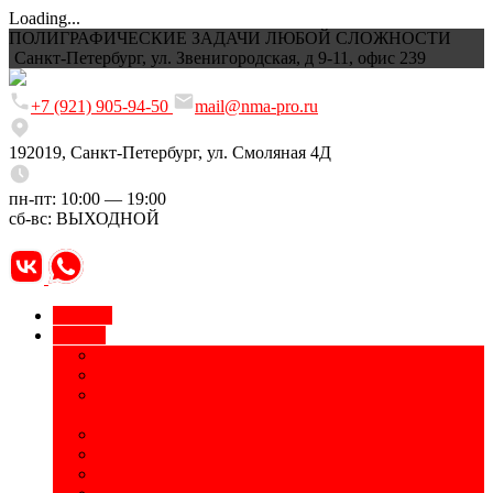
Loading...
ПОЛИГРАФИЧЕСКИЕ ЗАДАЧИ ЛЮБОЙ СЛОЖНОСТИ
Санкт-Петербург, ул. Звенигородская, д 9-11, офис 239
+7 (921) 905-94-50
mail@nma-pro.ru
192019, Санкт-Петербург, ул. Смоляная 4Д
пн-пт: 10:00 — 19:00
сб-вс: ВЫХОДНОЙ
Главная
Услуги
Временные татуировки
УФ-печать
Маркировка оборудования, электронных
компонентов
Приборные панели и шильды
Изготовление табличек, информационных стендов
Печать на бутылках, термосах