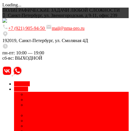
Loading...
ПОЛИГРАФИЧЕСКИЕ ЗАДАЧИ ЛЮБОЙ СЛОЖНОСТИ
Санкт-Петербург, ул. Звенигородская, д 9-11, офис 239
+7 (921) 905-94-50
mail@nma-pro.ru
192019, Санкт-Петербург, ул. Смоляная 4Д
пн-пт: 10:00 — 19:00
сб-вс: ВЫХОДНОЙ
Главная
Услуги
Временные татуировки
УФ-печать
Маркировка оборудования, электронных
компонентов
Приборные панели и шильды
Изготовление табличек, информационных стендов
Печать на бутылках, термосах